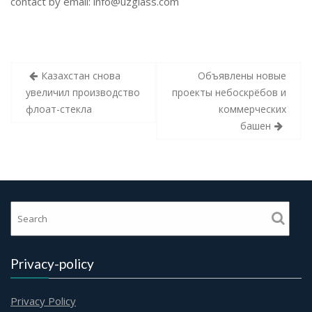
contact by email:
info@uzglass.com
Post
Казахстан снова
Объявлены новые
navigation
увеличил производство
проекты небоскрёбов и
флоат-стекла
коммерческих
башен
Privacy-policy
Privacy Policy